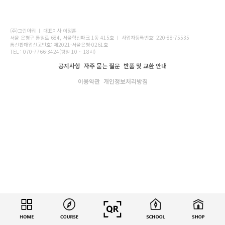
(주)그린아워 ㅣ 대표이사 이정훈
서울 은평구 통일로 684, 서울혁신파크 1동 415호 ㅣ 사업자등록번호: 220-88-75535
통신판매업신고번호: 제2021-서울은평-0261호
TEL : 070-7766-3424(평일 10 ~ 18시)
공지사항
자주 묻는 질문
반품 및 교환 안내
이용약관
개인정보처리방침